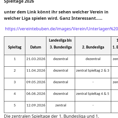
Spieltage 2026
unter dem Link könnt ihr sehen welcher Verein in
welcher Liga spielen wird. Ganz Interessant.....
https://vereintebuben.de/images/Verein/Unterlagen%2
Landesliga bis
Spieltag
Datum
3. Bundesliga
2. Bundesliga
1. 
1
21.03.2026
dezentral
dezentral
zen
2
11.04.2026
dezentral
zentral Spieltag 2 & 3
3
09.05.2026
dezentral
-
zen
4
06.06.2026
dezentral
zentral Spieltag 4 & 5
5
12.09.2026
zentral
-
Die zentralen Spieltage der 1. Bundesliga und 1.