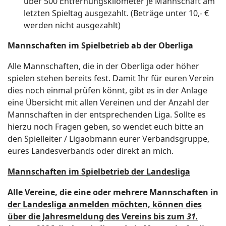
über 500 Entfernungskilometer je Mannschaft am
letzten Spieltag ausgezahlt. (Beträge unter 10,- €
werden nicht ausgezahlt)
Mannschaften im Spielbetrieb ab der Oberliga
Alle Mannschaften, die in der Oberliga oder höher
spielen stehen bereits fest. Damit Ihr für euren Verein
dies noch einmal prüfen könnt, gibt es in der Anlage
eine Übersicht mit allen Vereinen und der Anzahl der
Mannschaften in der entsprechenden Liga. Sollte es
hierzu noch Fragen geben, so wendet euch bitte an
den Spielleiter / Ligaobmann eurer Verbandsgruppe,
eures Landesverbands oder direkt an mich.
Mannschaften im Spielbetrieb der Landesliga
Alle Vereine, die eine oder mehrere Mannschaften in
der Landesliga anmelden möchten, können dies
über die Jahresmeldung des Vereins bis zum
31.