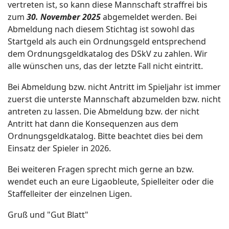
vertreten ist, so kann diese Mannschaft straffrei bis
zum
30. November 2025
abgemeldet werden. Bei
Abmeldung nach diesem Stichtag ist sowohl das
Startgeld als auch ein Ordnungsgeld entsprechend
dem Ordnungsgeldkatalog des DSkV zu zahlen. Wir
alle wünschen uns, das der letzte Fall nicht eintritt.
Bei Abmeldung bzw. nicht Antritt im Spieljahr ist immer
zuerst die unterste Mannschaft abzumelden bzw. nicht
antreten zu lassen. Die Abmeldung bzw. der nicht
Antritt hat dann die Konsequenzen aus dem
Ordnungsgeldkatalog. Bitte beachtet dies bei dem
Einsatz der Spieler in 2026.
Bei weiteren Fragen sprecht mich gerne an bzw.
wendet euch an eure Ligaobleute, Spielleiter oder die
Staffelleiter der einzelnen Ligen.
Gruß und "Gut Blatt"