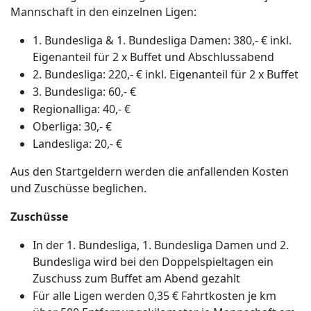
Mannschaft in den einzelnen Ligen:
1. Bundesliga & 1. Bundesliga Damen: 380,- € inkl.
Eigenanteil für 2 x Buffet und Abschlussabend
2. Bundesliga: 220,- € inkl. Eigenanteil für 2 x Buffet
3. Bundesliga: 60,- €
Regionalliga: 40,- €
Oberliga: 30,- €
Landesliga: 20,- €
Aus den Startgeldern werden die anfallenden Kosten
und Zuschüsse beglichen.
Zuschüsse
In der 1. Bundesliga, 1. Bundesliga Damen und 2.
Bundesliga wird bei den Doppelspieltagen ein
Zuschuss zum Buffet am Abend gezahlt
Für alle Ligen werden 0,35 € Fahrtkosten je km