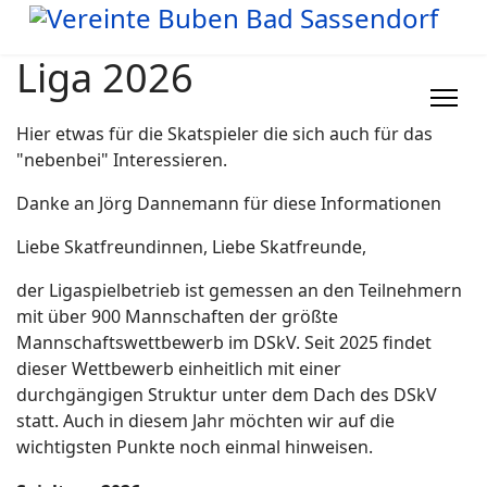
Liga 2026
Hier etwas für die Skatspieler die sich auch für das
"nebenbei" Interessieren.
Danke an Jörg Dannemann für diese Informationen
Liebe Skatfreundinnen, Liebe Skatfreunde,
der Ligaspielbetrieb ist gemessen an den Teilnehmern
mit über 900 Mannschaften der größte
Mannschaftswettbewerb im DSkV. Seit 2025 findet
dieser Wettbewerb einheitlich mit einer
durchgängigen Struktur unter dem Dach des DSkV
statt. Auch in diesem Jahr möchten wir auf die
wichtigsten Punkte noch einmal hinweisen.